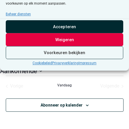
voorkeuren op elk moment aanpassen.
Cookiebeleid
Ik ga akkoord
Beheer diensten
Accepteren
Weigeren
Evenementen at this locatie
Voorkeuren bekijken
Er zijn geen resultaten gevonden.
Bericht
Cookiebeleid
Privacyverklaring
Impressum
Aankomende
Selecteer
een
Evenementen
Even
Vorige
Vandaag
Volgende
datum.
Abonneer op kalender