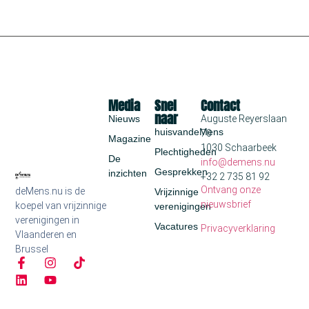
Media
Snel
Contact
naar
Nieuws
Auguste Reyerslaan
huisvandeMens
70
Magazine
1030 Schaarbeek
Plechtigheden
De
info@demens.nu
Gesprekken
inzichten
+32 2 735 81 92
Ontvang onze
deMens.nu is de
Vrijzinnige
nieuwsbrief
koepel van vrijzinnige
verenigingen
verenigingen in
Vacatures
Privacyverklaring
Vlaanderen en
Brussel