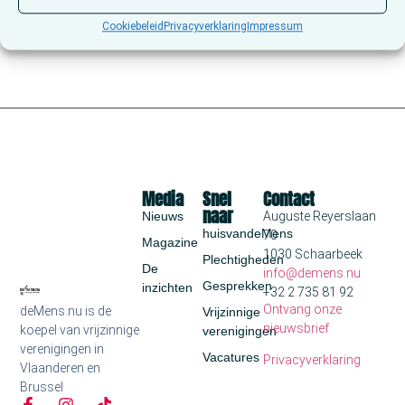
Cookiebeleid
Privacyverklaring
Impressum
Media
Snel
Contact
naar
Nieuws
Auguste Reyerslaan
huisvandeMens
70
Magazine
1030 Schaarbeek
Plechtigheden
De
info@demens.nu
Gesprekken
inzichten
+32 2 735 81 92
Ontvang onze
deMens.nu is de
Vrijzinnige
nieuwsbrief
koepel van vrijzinnige
verenigingen
verenigingen in
Vacatures
Privacyverklaring
Vlaanderen en
Brussel