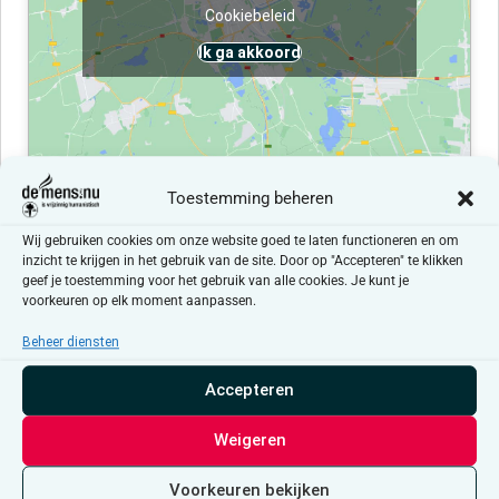
Cookiebeleid
Ik ga akkoord
Toestemming beheren
Evenementen at this locatie
Wij gebruiken cookies om onze website goed te laten functioneren en om
inzicht te krijgen in het gebruik van de site. Door op "Accepteren" te klikken
geef je toestemming voor het gebruik van alle cookies. Je kunt je
Er zijn geen resultaten gevonden.
Bericht
voorkeuren op elk moment aanpassen.
Beheer diensten
Aankomende
Selecteer
Accepteren
een
Even
Vandaag
Volgende
Evenementen
datum.
Vorige
Weigeren
Abonneer op kalender
Voorkeuren bekijken