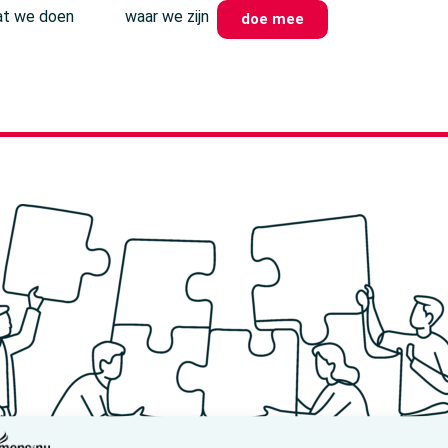
t we doen
waar we zijn
doe mee