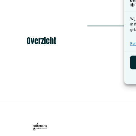
Wij
in 
geb
Overzicht
Beh