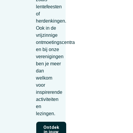
lentefeesten
of
herdenkingen.
Ook in de
vrijzinnige
ontmoetingscentra
en bij onze
verenigingen
ben je meer
dan
welkom
voor
inspirerende
activiteiten
en
lezingen.
Ontdek
in jouw