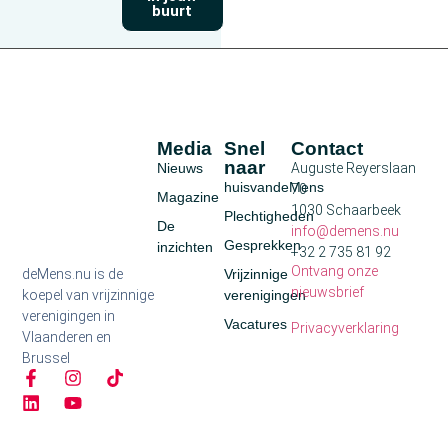
buurt
Media
Snel
Contact
naar
Nieuws
Auguste Reyerslaan
huisvandeMens
70
Magazine
1030 Schaarbeek
Plechtigheden
De
info@demens.nu
Gesprekken
inzichten
+32 2 735 81 92
Ontvang onze
deMens.nu is de
Vrijzinnige
nieuwsbrief
koepel van vrijzinnige
verenigingen
verenigingen in
Vacatures
Privacyverklaring
Vlaanderen en
Brussel