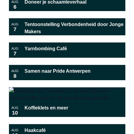
Doneer je schaamteverhaal
AUG
naviga
in
6
Photo
View
Tentoonstelling Verbondenheid door Jonge
AUG
7
Makers
Yarnbombing Café
AUG
7
Samen naar Pride Antwerpen
AUG
8
Koffieklets en meer
AUG
10
Haakcafé
AUG