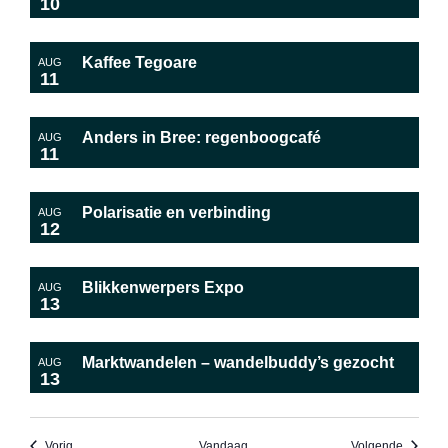
10
Kaffee Tegoare
AUG
11
Anders in Bree: regenboogcafé
AUG
11
Polarisatie en verbinding
AUG
12
Blikkenwerpers Expo
AUG
13
Marktwandelen – wandelbuddy’s gezocht
AUG
13
Evenementen
Evenem
Vorig
Vandaag
Volgende