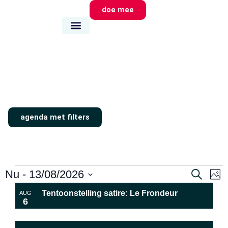
doe mee
wie we zijn
wat we doen
waar we zijn
agenda met filters
Evene
E
Nu
 - 
13/08/2026
Zoeken
Foto
Selecteer
Zoeke
List
w
Tentoonstelling satire: Le Frondeur
datum
AUG
6
en
of
na
weerg
events