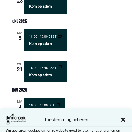
23
Kom op adem
okt 2026
MA
18:00
-
19:00 CEST
5
Kom op adem
WO
16:00
-
16:45 CEST
21
Kom op adem
nov 2026
MA
18:00
-
19:00 CET
9
Kom op adem
Toestemming beheren
Wij gebruiken cookies om onze website goed te laten functioneren en om