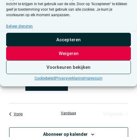
WO
inzicht te krijgen in het gebruik van de site. Door op "Accepteren" te klikken
16:00
-
16:45 CET
25
geef je toestemming voor het gebruik van alle cookies. Je kunt je
Kom op adem
voorkeuren op elk moment aanpassen.
Beheer diensten
dec 2026
Accepteren
MA
18:00
-
19:00 CET
7
Kom op adem
Weigeren
Voorkeuren bekijken
WO
16:00
-
16:45 CET
23
Cookiebeleid
Privacyverklaring
Impressum
Kom op adem
Evene
Vandaag
Volgende
Evenementen
Vorig
Abonneer op kalender