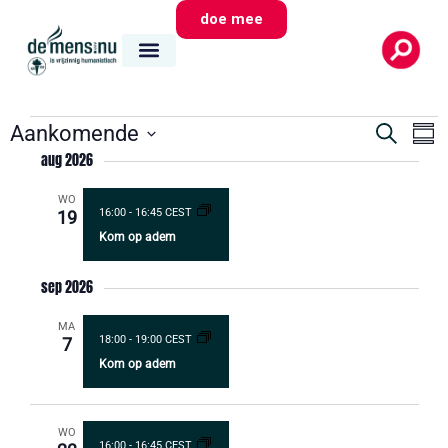
doe mee
Evene
E
Aankomende
Zoeken
Same
Zoeken
Selecteer
aug 2026
w
datum
en
na
WO
weerg
16:00
-
16:45 CEST
19
Kom op adem
navigat
sep 2026
MA
18:00
-
19:00 CEST
7
Kom op adem
WO
16:00
-
16:45 CEST