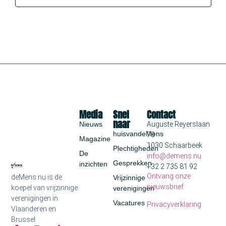
Media
Snel
Contact
naar
Nieuws
Auguste Reyerslaan
huisvandeMens
70
Magazine
1030 Schaarbeek
Plechtigheden
De
info@demens.nu
Gesprekken
inzichten
+32 2 735 81 92
Ontvang onze
deMens.nu is de
Vrijzinnige
nieuwsbrief
koepel van vrijzinnige
verenigingen
verenigingen in
Vacatures
Privacyverklaring
Vlaanderen en
Brussel