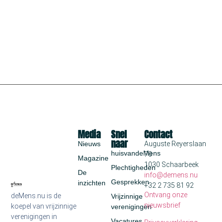
Media
Snel
Contact
naar
Nieuws
Auguste Reyerslaan
huisvandeMens
70
Magazine
1030 Schaarbeek
Plechtigheden
De
info@demens.nu
Gesprekken
inzichten
+32 2 735 81 92
Ontvang onze
deMens.nu is de
Vrijzinnige
nieuwsbrief
koepel van vrijzinnige
verenigingen
verenigingen in
Vacatures