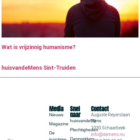
Wat is vrijzinnig humanisme?
huisvandeMens Sint-Truiden
Media
Snel
Contact
naar
Nieuws
Auguste Reyerslaan
huisvandeMens
70
Magazine
1030 Schaarbeek
Plechtigheden
De
info@demens.nu
Gesprekken
inzichten