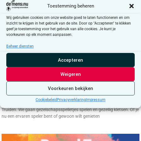
Toestemming beheren
Wij gebruiken cookies om onze website goed te laten functioneren en om
inzicht te krijgen in het gebruik van de site. Door op "Accepteren" te klikken
geef je toestemming voor het gebruik van alle cookies. Je kunt je
voorkeuren op elk moment aanpassen.
Beheer diensten
Accepteren
Weigeren
Proud To Be Out
Voorkeuren bekijken
Proud To Be Out is een maandelijkse bijeenkomst voor en door
LGBTQIA+’s vanaf 18 jaar. De bijeenkomst vindt plaats op elke tweede
Cookiebeleid
Privacyverklaring
Impressum
woensdag van de maand om 18u30 in het huisvandeMens Sint-
Truiden. We gaan gezelschapsspelletjes spelen en gezellig kletsen. Of je
nu een ervaren speler bent of gewoon wilt genieten