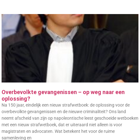
Overbevolkte gevangenissen – op weg naar een
oplossing?
Na 150 jaar, eindelijk een nieuw strafwetboek: de oplossing voor de
overbevolkte gevangenissen en de nieuwe criminaliteit? Ons land
neemt afscheid van zijn op napoleontische leest geschoeide wetboeken
met een nieuw strafwetboek, dat er uiteraard niet alleen is voor
magistraten en advocaten. Wat betekent het voor de ruime
samenleving en