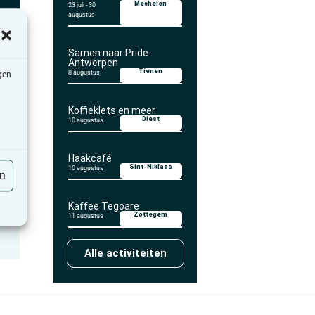
Mechelen
23 juli
-
30
augustus
Samen naar Pride
Antwerpen
Tienen
8 augustus
gen
Koffieklets en meer
Diest
10 augustus
Haakcafé
Sint-Niklaas
10 augustus
en
Kaffee Tegoare
Zottegem
11 augustus
Alle activiteiten