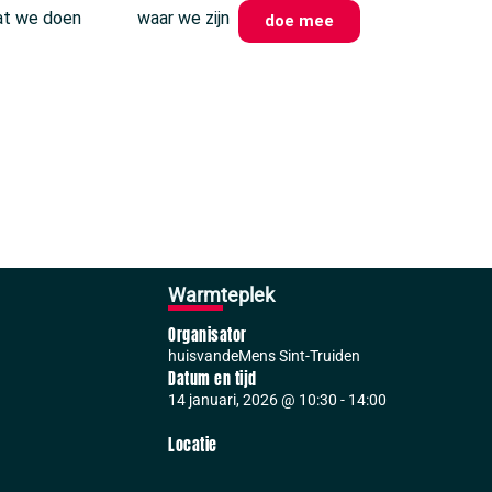
t we doen
waar we zijn
doe mee
Warmteplek
Organisator
huisvandeMens Sint-Truiden
Datum en tijd
14 januari, 2026
@
10:30
-
14:00
Locatie