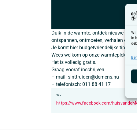
Duik in de warmte, ontdek nieuwe vrien
Wij
in 
ontspannen, ontmoeten, verhalen delen,
geb
Je komt hier budgetvriendelijke tips te
Wees welkom op onze warmteplek!
Beh
Het is volledig gratis.
Graag vooraf inschrijven.
– mail: sinttruiden@demens.nu
– telefonisch: 011 88 41 17
Site:
https://www.facebook.com/huisvandeMe