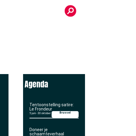
Agenda
Tentoonstelling satire:
Le Frondeur
Brussel
5 juni
-
30 oktober
Doneer je
schaamteverhaal