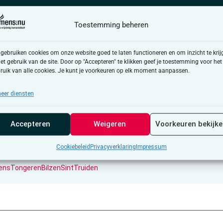
Toestemming beheren
dschappen en laat de gezelligheid beginnen. Samen koken,
 gebruiken cookies om onze website goed te laten functioneren en om inzicht te krij
het gebruik van de site. Door op "Accepteren" te klikken geef je toestemming voor het
 verbinden, …
ruik van alle cookies. Je kunt je voorkeuren op elk moment aanpassen.
 weten om zelf een goedkope maaltijd klaar te maken.
eer diensten
Accepteren
Weigeren
Voorkeuren bekijk
Cookiebeleid
Privacyverklaring
Impressum
nsTongerenBilzenSintTruiden