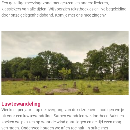
Een gezellige meezingavond met geuzen- en andere liederen,
klassiekers van alle tijden. Wij voorzien tekstboekjes en live begeleiding
door onze gelegenheidsband. Kom je met ons mee zingen?
Luwtewandeling
Vier keer per jaar – op de overgang van de seizoenen – nodigen we je
uit voor een luwtewandeling. Samen wandelen we doorheen Aalst en
zoeken we plekken op waar de wind gaat liggen en de tijd even mag
vertragen. Onderweg houden we af en toe halt. In stilte, met