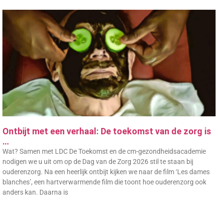
Ontbijt met een verhaal: De toekomst van de zorg is
…
Wat? Samen met LDC De Toekomst en de cm-gezondheidsacademie
nodigen we u uit om op de Dag van de Zorg 2026 stil te staan bij
ouderenzorg. Na een heerlijk ontbijt kijken we naar de film ‘Les dames
blanches’, een hartverwarmende film die toont hoe ouderenzorg ook
anders kan. Daarna is