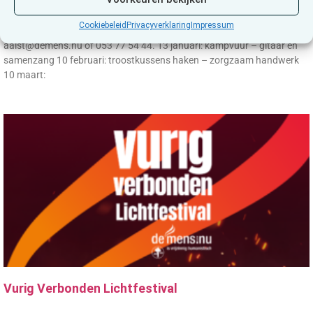
Samen creëren verbindt. We zingen, haken, schilderen, fotograferen, …
met onze handen, onze verbeelding en vooral ook met elkaar. Iedereen
Cookiebeleid
Privacyverklaring
Impressum
is welkom. Deelname is gratis. Graag vooraf inschrijven:
aalst@demens.nu of 053 77 54 44. 13 januari: kampvuur – gitaar en
samenzang 10 februari: troostkussens haken – zorgzaam handwerk
10 maart:
Vurig Verbonden Lichtfestival