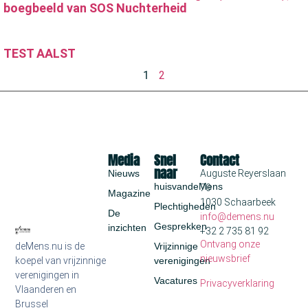
boegbeeld van SOS Nuchterheid
TEST AALST
1
2
Media
Snel
Contact
naar
Nieuws
Auguste Reyerslaan
huisvandeMens
70
Magazine
1030 Schaarbeek
Plechtigheden
De
info@demens.nu
Gesprekken
inzichten
+32 2 735 81 92
Ontvang onze
deMens.nu is de
Vrijzinnige
nieuwsbrief
koepel van vrijzinnige
verenigingen
verenigingen in
Vacatures
Privacyverklaring
Vlaanderen en
Brussel