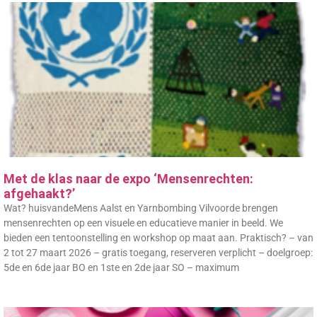
Met de klas naar de expo ‘Mensenrechten:
afgehaakt?’
Wat? huisvandeMens Aalst en Yarnbombing Vilvoorde brengen
mensenrechten op een visuele en educatieve manier in beeld. We
bieden een tentoonstelling en workshop op maat aan. Praktisch? – van
2 tot 27 maart 2026 – gratis toegang, reserveren verplicht – doelgroep:
5de en 6de jaar BO en 1ste en 2de jaar SO – maximum