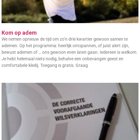
Kom op adem
We nemen opnieuw de tijd om zo’n drie kwartier gewoon samen te
ademen. Op het programma: heerlijk ontspannen, of juist alert zijn,
bewust ademen of … ons gewoon even laten gaan. Iedereen is welkom.
Je hebt helemaal niets nodig, behalve een onbevangen geest en
comfortabele kledij. Toegang is gratis. Graag