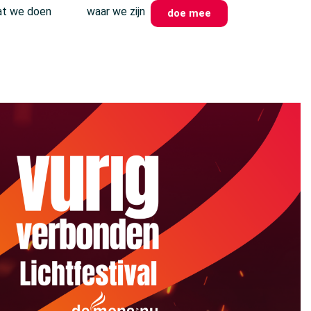
t we doen
waar we zijn
doe mee