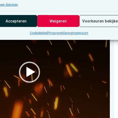
eer diensten
Accepteren
Weigeren
Voorkeuren bekijk
Cookiebeleid
Privacyverklaring
Impressum