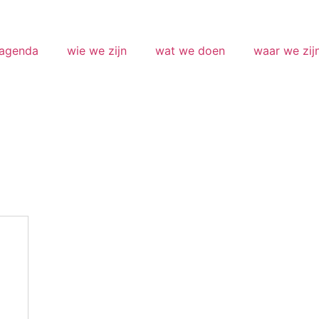
agenda
wie we zijn
wat we doen
waar we zij
Adres