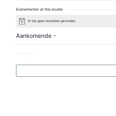
Evenementen at this locatie
opties weergeven
Verberg de opties
Vermijd tolwegen
Vermijd snelwegen
Avoid Ferr
Er zijn geen resultaten gevonden.
Bericht
Print
Reset
Aankomende
Ophalen van de route...
Selecteer
een
datum.
Evenementen
Vorige
Legends
huizenvandeMens
Lidverenigingen