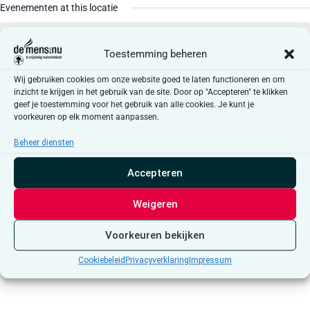
Evenementen at this locatie
Er zijn geen resultaten gevonden.
Bericht
Toestemming beheren
Aankomende
Wij gebruiken cookies om onze website goed te laten functioneren en om
Selecteer
inzicht te krijgen in het gebruik van de site. Door op "Accepteren" te klikken
een
geef je toestemming voor het gebruik van alle cookies. Je kunt je
Evenementen
Even
Vorige
Vandaag
Volgende
datum.
voorkeuren op elk moment aanpassen.
Beheer diensten
Abonneer op kalender
Accepteren
Weigeren
Voorkeuren bekijken
Cookiebeleid
Privacyverklaring
Impressum