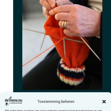
16 september @ 09:30
-
11:30
UTC+1
Toestemming beheren
huisvandeMens op bezoek in Toermalien
Woonzorgcentrum Toermalien
Welzijnscampus / Weg naar
Wij gebruiken cookies om onze website goed te laten functioneren en om