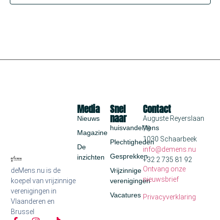
Media
Snel
Contact
naar
Nieuws
Auguste Reyerslaan
huisvandeMens
70
Magazine
1030 Schaarbeek
Plechtigheden
De
info@demens.nu
Gesprekken
inzichten
+32 2 735 81 92
Ontvang onze
deMens.nu is de
Vrijzinnige
nieuwsbrief
koepel van vrijzinnige
verenigingen
verenigingen in
Vacatures
Privacyverklaring
Vlaanderen en
Brussel