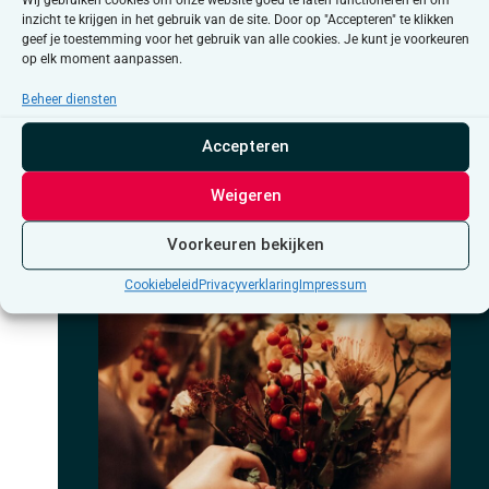
As 58, genk, België, België
inzicht te krijgen in het gebruik van de site. Door op "Accepteren" te klikken
geef je toestemming voor het gebruik van alle cookies. Je kunt je voorkeuren
op elk moment aanpassen.
oktober 2026
Beheer diensten
MA
Accepteren
12
Weigeren
Voorkeuren bekijken
Cookiebeleid
Privacyverklaring
Impressum