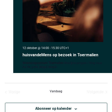
12 oktober @ 14:00
-
15:30
UTC+1
huisvandeMens op bezoek in Toermalien
Woonzorgcentrum Toermalien
Welzijnscampus / Weg naar
As 58, genk, België, België
Evenementen
Even
Vorige
Vandaag
Volgende
Abonneer op kalender