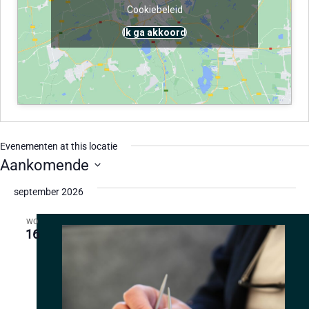
Cookiebeleid
Ik ga akkoord
Evenementen at this locatie
Aankomende
Selecteer
een
september 2026
datum.
WO
16