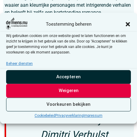
waaier aan kleurrijke personages met intrigerende verhalen
en beleeft hij zelfs een kortstondige romance.
Vanuit zijn voormalige en geprivilegieerde perspectief ziet
Toestemming beheren
hij met lede ogen aan dat anderen probleemloos afkicken
Wij gebruiken cookies om onze website goed te laten functioneren en om
van een vaak miserabele levenswandel. Zal ook hij de
inzicht te krijgen in het gebruik van de site. Door op "Accepteren" te klikken
kunst van het loslaten perfectioneren en afscheid nemen
geef je toestemming voor het gebruik van alle cookies. Je kunt je
voorkeuren op elk moment aanpassen.
van zijn bestaan?
Beheer diensten
Verhulst gaat hier opnieuw aan de slag met de gekende
ingrediënten: tomeloze personages, zwartgallige humor en
Accepteren
de hardheid van het bestaan. Een must-read voor de
liefhebber, maar evengoed een eerste kennismaking.
Weigeren
Voorkeuren bekijken
Cookiebeleid
Privacyverklaring
Impressum
Hebben en zijn
Dimitri Verhulst