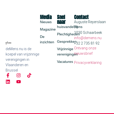
Media
Snel
Contact
naar
Nieuws
Auguste Reyerslaan
huisvandeMens
70
Magazine
1030 Schaarbeek
Plechtigheden
De
info@demens.nu
Gesprekken
inzichten
+32 2 735 81 92
Ontvang onze
deMens.nu is de
Vrijzinnige
nieuwsbrief
koepel van vrijzinnige
verenigingen
verenigingen in
Vacatures
Privacyverklaring
Vlaanderen en
Brussel