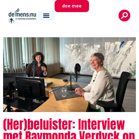
doe mee
(Her)beluister: Interview
met Raymonda Verdyck op