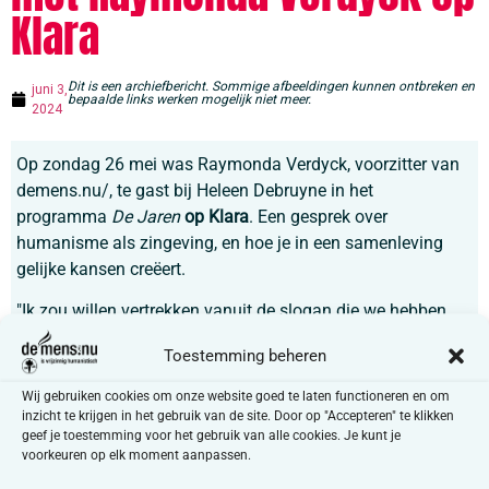
Klara
Dit is een archiefbericht. Sommige afbeeldingen kunnen ontbreken en
juni 3,
bepaalde links werken mogelijk niet meer.
2024
Op zondag 26 mei was Raymonda Verdyck, voorzitter van
demens.nu/, te gast bij Heleen Debruyne in het
programma
De Jaren
op Klara
. Een gesprek over
humanisme als zingeving, en hoe je in een samenleving
gelijke kansen creëert.
"Ik zou willen vertrekken vanuit de slogan die we hebben
vanuit demens.nu/: 'Denk voor jezelf, zorg voor elkaar'. Wij
Toestemming beheren
houden zeer sterk vast aan het kritisch denken, we kijken
met een open blik naar de wereld, maar niet alleen vanuit
Wij gebruiken cookies om onze website goed te laten functioneren en om
een individuele benadering. We zijn als mens niet alleen op
inzicht te krijgen in het gebruik van de site. Door op "Accepteren" te klikken
geef je toestemming voor het gebruik van alle cookies. Je kunt je
de wereld, we zijn humanistisch en dus houden we
voorkeuren op elk moment aanpassen.
rekening met andere mensen in de samenleving. We nemen