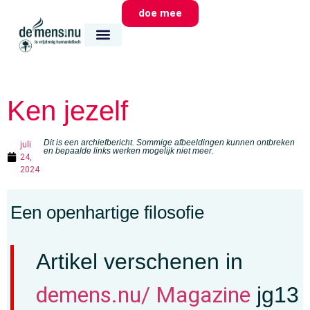
doe mee
wie we zijn
wat we doen
waar we zijn
Ken jezelf
Dit is een archiefbericht. Sommige afbeeldingen kunnen ontbreken
juli
en bepaalde links werken mogelijk niet meer.
24,
2024
Een openhartige filosofie
Artikel verschenen in
demens.nu/ Magazine
jg13