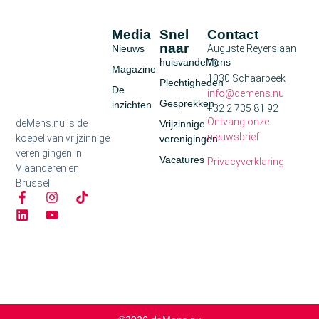
Media
Snel
Contact
naar
Nieuws
Auguste Reyerslaan
huisvandeMens
70
Magazine
1030 Schaarbeek
Plechtigheden
De
info@demens.nu
Gesprekken
inzichten
+32 2 735 81 92
Ontvang onze
deMens.nu is de
Vrijzinnige
nieuwsbrief
koepel van vrijzinnige
verenigingen
verenigingen in
Vacatures
Privacyverklaring
Vlaanderen en
Brussel