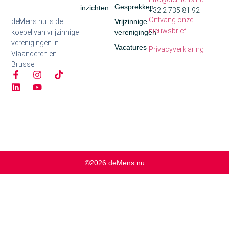
Gesprekken
inzichten
+32 2 735 81 92
Ontvang onze
deMens.nu is de
Vrijzinnige
nieuwsbrief
koepel van vrijzinnige
verenigingen
verenigingen in
Vacatures
Privacyverklaring
Vlaanderen en
Brussel
©2026 deMens.nu