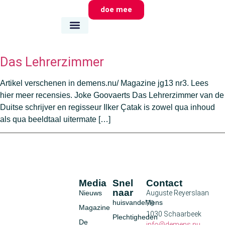
doe mee
wie we zijn
wat we doen
waar we zijn
Das Lehrerzimmer
Artikel verschenen in demens.nu/ Magazine jg13 nr3. Lees
hier meer recensies. Joke Goovaerts Das Lehrerzimmer van de
Duitse schrijver en regisseur Ilker Çatak is zowel qua inhoud
als qua beeldtaal uitermate […]
Media
Snel
Contact
naar
Nieuws
Auguste Reyerslaan
huisvandeMens
70
Magazine
1030 Schaarbeek
Plechtigheden
De
info@demens.nu