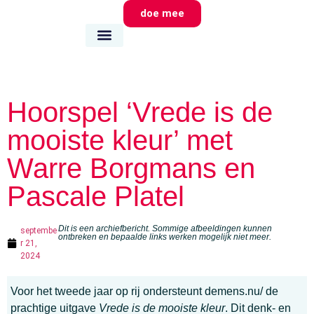
doe mee
wie we zijn
wat we doen
waar we zijn
Hoorspel ‘Vrede is de
mooiste kleur’ met
Warre Borgmans en
Pascale Platel
Dit is een archiefbericht. Sommige afbeeldingen kunnen
septembe
ontbreken en bepaalde links werken mogelijk niet meer.
r 21,
2024
Voor het tweede jaar op rij ondersteunt demens.nu/ de
prachtige uitgave
Vrede is de mooiste kleur
. Dit denk- en