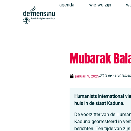
agenda
wie we zijn
wa
Mubarak Bala
Dit is een archiefb
januari 9, 2025
Humanists International vier
huis in de staat Kaduna.
De voorzitter van de Humani
Kaduna gearresteerd in ver
berichten. Ten tijde van zij