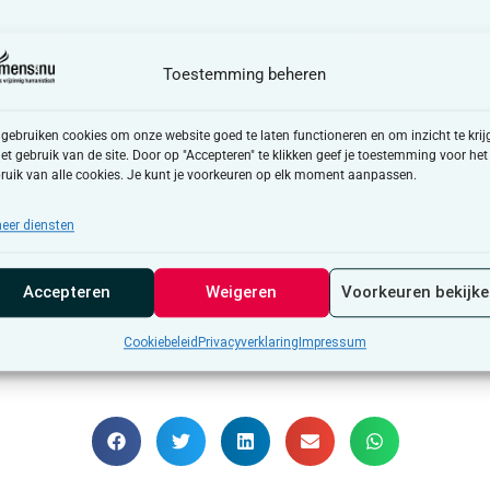
welkomt het nieuws van de vrijlating van Mubarak Bala, maar her
Toestemming beheren
rden vastgehouden. De organisatie bedankt nogmaals alle perso
ogelijk zou zijn geweest. De organisatie hoopt dat Bala op een d
 hervatten.
 gebruiken cookies om onze website goed te laten functioneren en om inzicht te krij
het gebruik van de site. Door op "Accepteren" te klikken geef je toestemming voor het
ruik van alle cookies. Je kunt je voorkeuren op elk moment aanpassen.
eer diensten
Accepteren
Weigeren
Voorkeuren bekijk
Alle nieuwsberichten
Cookiebeleid
Privacyverklaring
Impressum