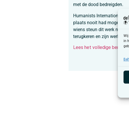
met de dood bedreigden.
Humanists International ver
plaats nooit had mogen wo
wiens steun dit werk niet m
terugkeren en zijn werk kan
Wij
in 
geb
Lees het volledige bericht
Beh