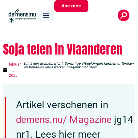
doe mee
Soja telen in Vlaanderen
Dit is een archiefbericht. Sommige afbeeldingen kunnen ontbreken
februari
en bepaalde links werken mogelijk niet meer.
11,
2025
Artikel verschenen in
demens.nu/ Magazine
jg14
nr1. Lees hier meer