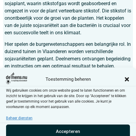
sojaplant, waarin stikstofgas wordt geabsorbeerd en
omgezet in voor de plant verteerbare stikstof. Die stikstof is
onontbeerlijk voor de groei van de planten. Het koppelen
van de juiste sojavariëteit aan die bacteriën is cruciaal voor
een succesvolle teelt in ons klimaat.
Hier spelen de burgerwetenschappers een belangrijke rol. In
duizend tuinen in Vlaanderen worden verschillende
sojavariëteiten geplant. Deelnemers ontvangen begeleiding
en instructies om een optimaal resultaat te behalen.
Gedurende het project verzamelen zij wortelstalen, waarvan
Toestemming beheren
de knolletjes en de daarin aanwezige rhizobia-bacteriën in
het laboratorium worden onderzocht. Die bacteriën worden
Wij gebruiken cookies om onze website goed te laten functioneren en om
geïsoleerd om een database te creëren van lokale rhizobia,
inzicht te krijgen in het gebruik van de site. Door op "Accepteren" te klikken
geef je toestemming voor het gebruik van alle cookies. Je kunt je
aangepast aan onze omstandigheden. Vervolgens worden
voorkeuren op elk moment aanpassen.
de bacteriën geselecteerd die de beste opbrengst opleveren,
met als doel een nieuw, duurzaam Vlaams
Beheer diensten
landbouwproduct te ontwikkelen.
Accepteren
De betrokkenheid van burgerwetenschappers is van