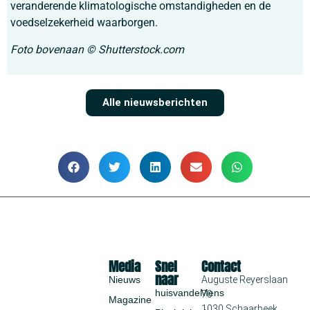
veranderende klimatologische omstandigheden en de
voedselzekerheid waarborgen.
Foto bovenaan © Shutterstock.com
Alle nieuwsberichten
Media
Snel
Contact
naar
Nieuws
Auguste Reyerslaan
huisvandeMens
70
Magazine
1030 Schaarbeek