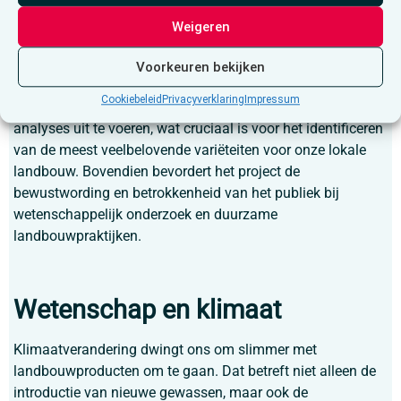
onschatbare waarde. Door hun deelname kunnen
Weigeren
onderzoekers een breed scala aan gegevens verzamelen
over de groeiomstandigheden en prestaties van
Voorkeuren bekijken
verschillende sojavariëteiten in diverse omgevingen. Dat
Cookiebeleid
Privacyverklaring
Impressum
stelt hen in staat om nauwkeurige en gedetailleerde
analyses uit te voeren, wat cruciaal is voor het identificeren
van de meest veelbelovende variëteiten voor onze lokale
landbouw. Bovendien bevordert het project de
bewustwording en betrokkenheid van het publiek bij
wetenschappelijk onderzoek en duurzame
landbouwpraktijken.
Wetenschap en klimaat
Klimaatverandering dwingt ons om slimmer met
landbouwproducten om te gaan. Dat betreft niet alleen de
introductie van nieuwe gewassen, maar ook de