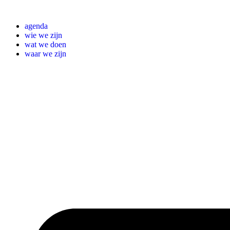
Ga
naar
agenda
de
wie we zijn
inhoud
wat we doen
waar we zijn