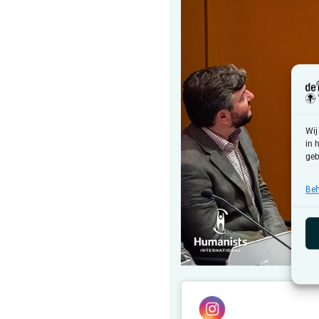
Wij
in 
geb
Beh