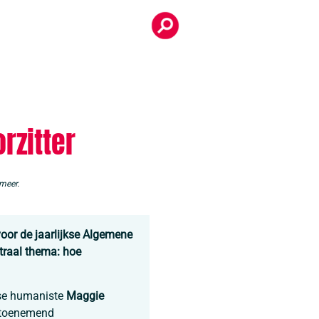
rzitter
meer.
oor de jaarlijkse Algemene
traal thema: hoe
nse humaniste
Maggie
n toenemend