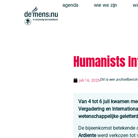
agenda
wie we zijn
wa
Humanists In
Dit is een archiefberi
juli 16, 2025
Van 4 tot 6 juli kwamen me
Vergadering en Internation
wetenschappelijke geletter
De bijeenkomst betekende o
Ardiente
werd verkozen tot v