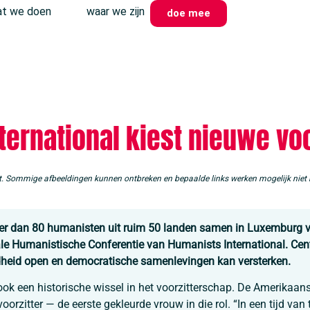
t we doen
waar we zijn
doe mee
ternational kiest nieuwe voo
cht. Sommige afbeeldingen kunnen ontbreken en bepaalde links werken mogelijk niet 
er dan 80 humanisten uit ruim 50 landen samen in Luxemburg v
ale Humanistische Conferentie van Humanists International. Cen
dheid open en democratische samenlevingen kan versterken.
ok een historische wissel in het voorzitterschap. De Amerikaa
oorzitter — de eerste gekleurde vrouw in die rol. “In een tijd va