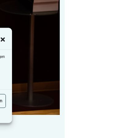
gen
en