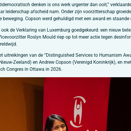
idemocratisch denken is ons werk urgenter dan ooit,” verklaarde
aar leiderschap afscheid nam. Onder zijn voorzitterschap groeide 
le beweging. Copson werd gehuldigd met een award en staande 
d ook de Verklaring van Luxemburg goedgekeurd: een nieuw bel
Vicevoorzitter Roslyn Mould riep op tot meer actie tegen desin
reldwijd.
t uitreikingen van de “Distinguished Services to Humanism Awar
(Nieuw-Zeeland) en Andrew Copson (Verenigd Koninkrijk), en met 
ch Congres in Ottawa in 2026.