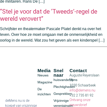
de militairen. Hans De […]
“Stel je voor dat de ‘Tweeds’-regel de
wereld verovert”
Schrijfster en theatermaker Pascale Platel denkt na over het
leven. Over hoe ze moet omgaan met de onmenselijkheid en
oorlog in de wereld. Wat zou het geven als een kinderspel […]
Media
Snel
Contact
naar
Nieuws
Auguste Reyerslaan
huisvandeMens
70
Magazine
1030 Schaarbeek
Plechtigheden
De
info@demens.nu
Gesprekken
inzichten
+32 2 735 81 92
Ontvang onze
deMens.nu is de
Vrijzinnige
nieuwsbrief
koepel van vrijzinnige
verenigingen