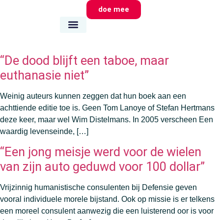
doe mee
wie we zijn
wat we doen
waar we zijn
“De dood blijft een taboe, maar
euthanasie niet”
Weinig auteurs kunnen zeggen dat hun boek aan een
achttiende editie toe is. Geen Tom Lanoye of Stefan Hertmans
deze keer, maar wel Wim Distelmans. In 2005 verscheen Een
waardig levenseinde, […]
“Een jong meisje werd voor de wielen
van zijn auto geduwd voor 100 dollar”
Vrijzinnig humanistische consulenten bij Defensie geven
vooral individuele morele bijstand. Ook op missie is er telkens
een moreel consulent aanwezig die een luisterend oor is voor