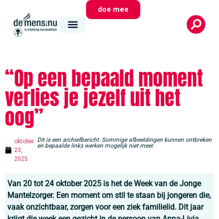
doe mee
“Op een bepaald moment
verlies je jezelf uit het
oog”
Dit is een archiefbericht. Sommige afbeeldingen kunnen ontbreken
oktober
en bepaalde links werken mogelijk niet meer.
23,
2025
Van 20 tot 24 oktober 2025 is het de Week van de Jonge
Mantelzorger. Een moment om stil te staan bij jongeren die,
vaak onzichtbaar, zorgen voor een ziek familielid. Dit jaar
krijgt die week een gezicht in de persoon van Anna-Livia