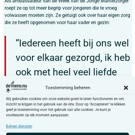
Als ambassadeur van de Week van de Jonge Mantelzorger
roept ze op tot meer begrip voor jongeren die te vroeg
volwassen moeten zijn. Ze getuigt ook over haar eigen zorg
die ze heeft opgenomen voor haar vader en gezin:
“Iedereen heeft bij ons wel
voor elkaar gezorgd, ik heb
ook met heel veel liefde
gezorgd. Maar op een
Toestemming beheren
bepaald moment verlies je
Wij gebruiken cookies om onze website goed te laten functioneren en om
inzicht te krijgen in het gebruik van de site. Door op "Accepteren" te klikken
geef je toestemming voor het gebruik van alle cookies. Je kunt je
jezelf uit het oog, omdat je
voorkeuren op elk moment aanpassen.
ook niet snapt dat er heel
Beheer diensten