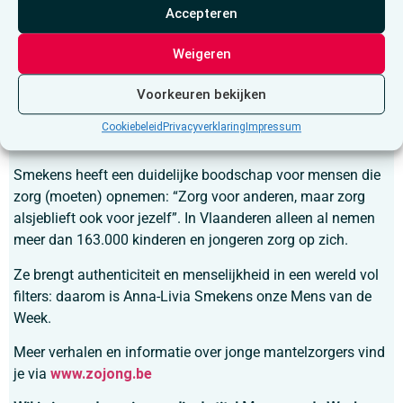
Accepteren
veel energie naar andere
Weigeren
mensen gaat. Als kind leer
Voorkeuren bekijken
je dat niet te monitoren.”
Cookiebeleid
Privacyverklaring
Impressum
Smekens heeft een duidelijke boodschap voor mensen die
zorg (moeten) opnemen:
“Zorg voor anderen, maar zorg
alsjeblieft ook voor jezelf”.
In Vlaanderen alleen al nemen
meer dan 163.000 kinderen en jongeren zorg op zich.
Ze brengt authenticiteit en menselijkheid in een wereld vol
filters: daarom is Anna-Livia Smekens onze Mens van de
Week.
Meer verhalen en informatie over jonge mantelzorgers vind
je via
www.zojong.be