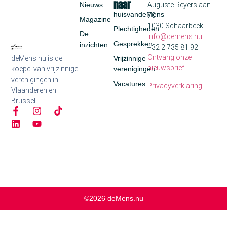
naar
Nieuws
Auguste Reyerslaan
huisvandeMens
70
Magazine
1030 Schaarbeek
Plechtigheden
De
info@demens.nu
Gesprekken
inzichten
+32 2 735 81 92
Ontvang onze
deMens.nu is de
Vrijzinnige
nieuwsbrief
koepel van vrijzinnige
verenigingen
verenigingen in
Vacatures
Privacyverklaring
Vlaanderen en
Brussel
©2026 deMens.nu