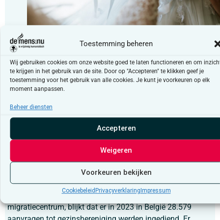
Volgmigranten zijn overwegend vrouwen: dat komt omd
Toestemming beheren
doorgaans eerst de mannen immigreren en daarna hun
Wij gebruiken cookies om onze website goed te laten functioneren en om inzich
vrouw of toekomstige partner laten overkomen; beide
te krijgen in het gebruik van de site. Door op "Accepteren" te klikken geef je
vormen plaatsen vrouwen in een afhankelijkheidspositi
toestemming voor het gebruik van alle cookies. Je kunt je voorkeuren op elk
moment aanpassen.
Beheer diensten
Gezinshereniging en -vorming
Accepteren
Wanneer een persoon immigreert om zich bij iemand te
Weigeren
voegen die wettig in België verblijft, dan hebben we het over
volgmigratie. Zowel gezinshereniging als gezinsvorming
Voorkeuren bekijken
vallen onder die vorm van migratie.
Cookiebeleid
Privacyverklaring
Impressum
Uit de meest recente cijfers van
Myria
, het federaal
migratiecentrum, blijkt dat er in 2023 in België 28.579
aanvragen tot gezinshereniging werden ingediend. Er