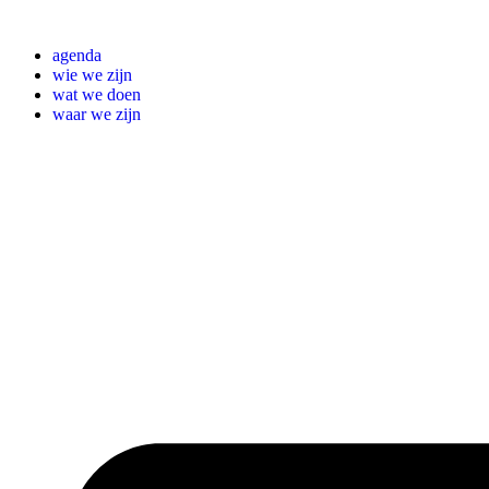
Ga
naar
agenda
de
wie we zijn
inhoud
wat we doen
waar we zijn