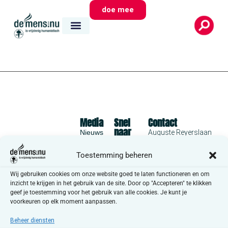
doe mee
Media
Snel
Contact
naar
Nieuws
Auguste Reyerslaan
huisvandeMens
70
Magazine
1030 Schaarbeek
Toestemming beheren
Plechtigheden
De
info@demens.nu
Gesprekken
inzichten
Wij gebruiken cookies om onze website goed te laten functioneren en om
+32 2 735 81 92
inzicht te krijgen in het gebruik van de site. Door op "Accepteren" te klikken
Ontvang onze
deMens.nu is de
Vrijzinnige
geef je toestemming voor het gebruik van alle cookies. Je kunt je
nieuwsbrief
koepel van vrijzinnige
verenigingen
voorkeuren op elk moment aanpassen.
verenigingen in
Vacatures
Privacyverklaring
Vlaanderen en
Beheer diensten