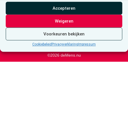
Brussel
Accepteren
Weigeren
Voorkeuren bekijken
Cookiebeleid
Privacyverklaring
Impressum
©2026 deMens.nu