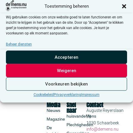
naviga
in
Abonneer op kalender
Toestemming beheren
Photo
View
Wij gebruiken cookies om onze website goed te laten functioneren en om
inzicht te krijgen in het gebruik van de site. Door op "Accepteren" te klikken
geef je toestemming voor het gebruik van alle cookies. Je kunt je
voorkeuren op elk moment aanpassen.
Beheer diensten
Accepteren
Weigeren
Voorkeuren bekijken
Cookiebeleid
Privacyverklaring
Impressum
Media
Snel
Contact
naar
Nieuws
Auguste Reyerslaan
huisvandeMens
70
Magazine
1030 Schaarbeek
Plechtigheden
De
info@demens.nu