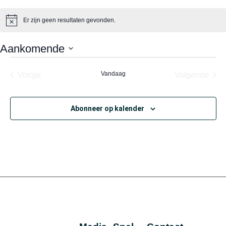
Er zijn geen resultaten gevonden.
Bericht
Aankomende
Selecteer
een
Evenementen
Vandaag
Eve
Vorige
Volgende
datum.
Abonneer op kalender