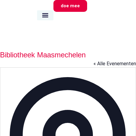
doe mee
wie we zijn
wat we doen
waar we zijn
Bibliotheek Maasmechelen
« Alle Evenementen
Adr