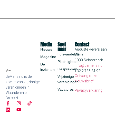
Media
Snel
Contact
naar
Nieuws
Auguste Reyerslaan
huisvandeMens
70
Magazine
1030 Schaarbeek
Plechtigheden
De
info@demens.nu
Gesprekken
inzichten
+32 2 735 81 92
Ontvang onze
deMens.nu is de
Vrijzinnige
nieuwsbrief
koepel van vrijzinnige
verenigingen
verenigingen in
Vacatures
Privacyverklaring
Vlaanderen en
Brussel