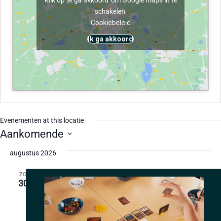
Klik op 'Ik ga akkoord' om Google maps in te
schakelen
Cookiebeleid
Ik ga akkoord
Evenementen at this locatie
Aankomende
Selecteer
een
augustus 2026
datum.
ZO
30