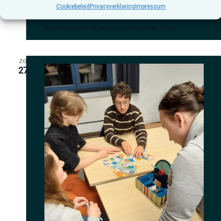
Bordgenoten Gent: boardgame en RPG
Cookiebeleid
Privacyverklaring
Impressum
namiddag
Broei
Nieuwland 69, Gent, Oost-Vlaanderen, België
ZO
27