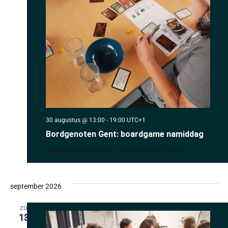
30 augustus @ 13:00
-
19:00
UTC+1
Bordgenoten Gent: boardgame namiddag
Broei
Nieuwland 69, Gent, Oost-Vlaanderen, België
september 2026
ZO
13