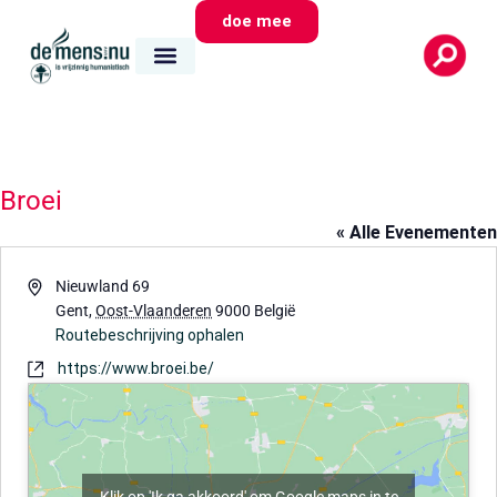
doe mee
Broei
« Alle Evenementen
Adres
Nieuwland 69
Gent
,
Oost-Vlaanderen
9000
België
Routebeschrijving ophalen
Website
https://www.broei.be/