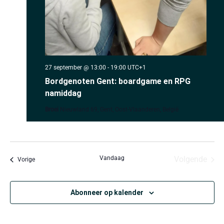
27 september @ 13:00
-
19:00
UTC+1
Bordgenoten Gent: boardgame en RPG
namiddag
Broei
Nieuwland 69, Gent, Oost-Vlaanderen, België
Even
Vandaag
Volgende
Evenementen
Vorige
Abonneer op kalender