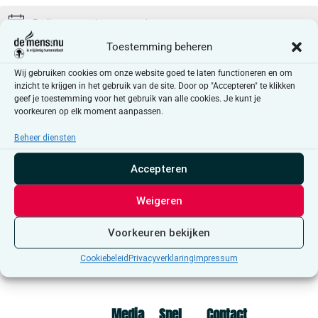
Er zijn geen resultaten gevonden.
Bericht
Toestemming beheren
Aankomende
Wij gebruiken cookies om onze website goed te laten functioneren en om
Selecteer
inzicht te krijgen in het gebruik van de site. Door op "Accepteren" te klikken
een
Evenementen
Even
Vorige
Vandaag
Volgende
geef je toestemming voor het gebruik van alle cookies. Je kunt je
datum.
voorkeuren op elk moment aanpassen.
Beheer diensten
Abonneer op kalender
Accepteren
Weigeren
Voorkeuren bekijken
Cookiebeleid
Privacyverklaring
Impressum
Media
Snel
Contact