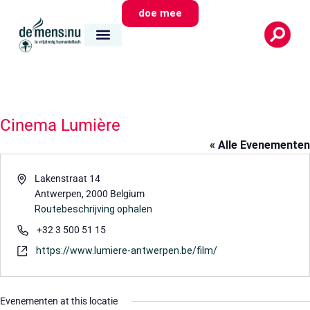
doe mee
Cinema Lumière
« Alle Evenementen
Adres
Lakenstraat 14
Antwerpen
,
2000
Belgium
Routebeschrijving ophalen
Telefoon
+32 3 500 51 15
Website
https://www.lumiere-antwerpen.be/film/
Evenementen at this locatie