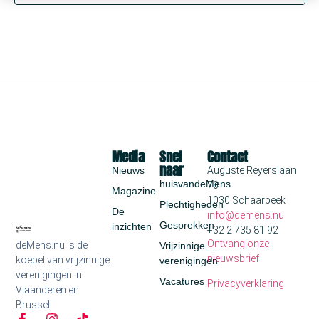
Media
Snel
Contact
naar
Nieuws
Auguste Reyerslaan
huisvandeMens
70
Magazine
1030 Schaarbeek
Plechtigheden
De
info@demens.nu
Gesprekken
inzichten
+32 2 735 81 92
Ontvang onze
deMens.nu is de
Vrijzinnige
nieuwsbrief
koepel van vrijzinnige
verenigingen
verenigingen in
Vacatures
Privacyverklaring
Vlaanderen en
Brussel