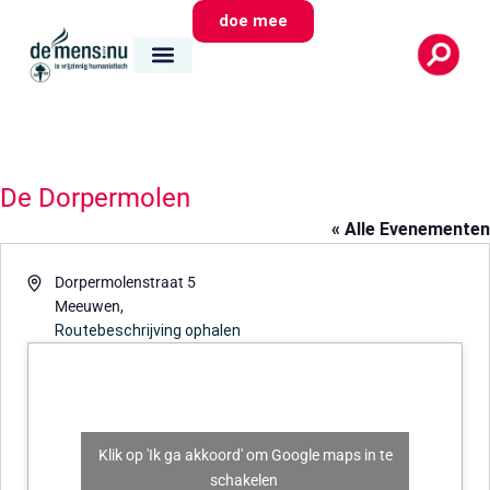
doe mee
De Dorpermolen
« Alle Evenementen
Adres
Dorpermolenstraat 5
Meeuwen
,
Routebeschrijving ophalen
Klik op 'Ik ga akkoord' om Google maps in te
schakelen