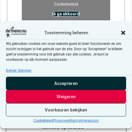
Cookiebeleid
Ik ga akkoord
Toestemming beheren
Wij gebruiken cookies om onze website goed te laten functioneren en om
inzicht te krijgen in het gebruik van de site. Door op "Accepteren" te klikken
geef je toestemming voor het gebruik van alle cookies. Je kunt je
voorkeuren op elk moment aanpassen.
Evenementen at this locatie
Beheer diensten
Er zijn geen resultaten gevonden.
Bericht
Accepteren
Aankomende
Weigeren
Selecteer
een
Evenementen
Even
Vorige
Vandaag
Volgende
datum.
Voorkeuren bekijken
Cookiebeleid
Privacyverklaring
Impressum
Abonneer op kalender