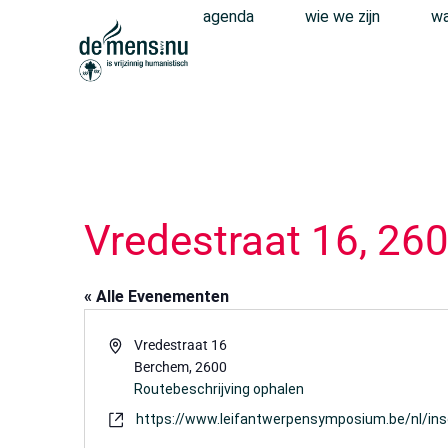
agenda
wie we zijn
wa
Vredestraat 16, 26
« Alle Evenementen
Adres
Vredestraat 16
Berchem
,
2600
Routebeschrijving ophalen
Website
https://www.leifantwerpensymposium.be/nl/ins