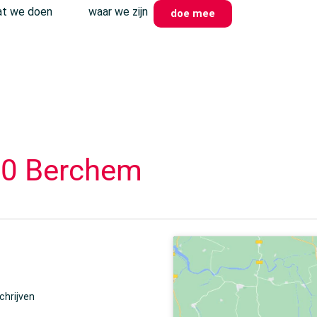
t we doen
waar we zijn
doe mee
00 Berchem
chrijven