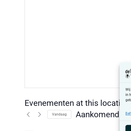
Wij
in 
geb
Evenementen at this locatie
Aankomende
Beh
Vandaag
Selecteer
een