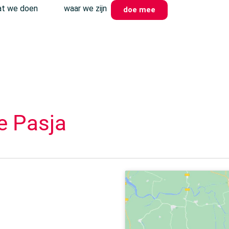
t we doen
waar we zijn
doe mee
e Pasja