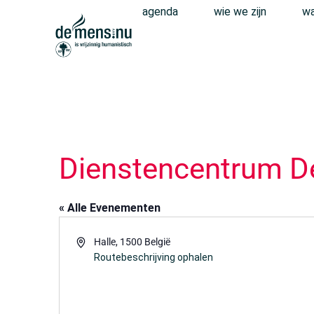
agenda
wie we zijn
wa
Dienstencentrum D
« Alle Evenementen
Adres
Halle
,
1500
België
Routebeschrijving ophalen