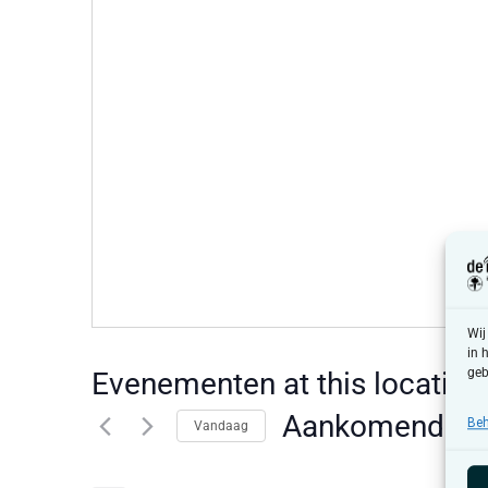
Wij
in 
geb
Evenementen at this locatie
Aankomende
Beh
Vandaag
Selecteer
een