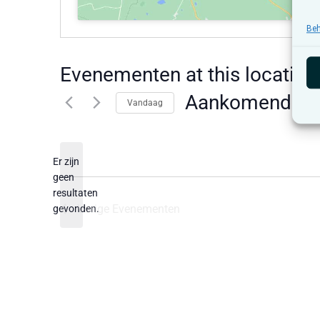
Beh
Evenementen at this locatie
Aankomende
Vandaag
Selecteer
een
datum.
Er zijn
geen
Bericht
resultaten
Vorige
Evenementen
gevonden.