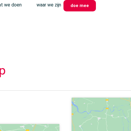
t we doen
waar we zijn
doe mee
p