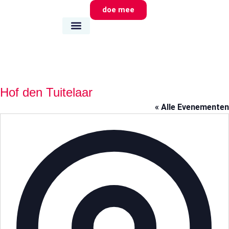
doe mee
wie we zijn
wat we doen
waar we zijn
Hof den Tuitelaar
« Alle Evenementen
Adr