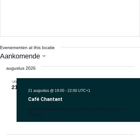
Evenementen at this locatie
Aankomende
Selecteer
een
augustus 2026
datum.
VR
21
21 augustus @ 19:00
-
22:00
UTC+1
Café Chantant
Hof den Tuitelaar
Putstraat 15, Meldert, Oost-Vlaanderen,
Belgium