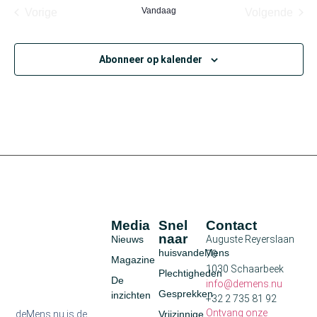
Evenementen
Vandaag
Eve
Vorige
Volgende
Abonneer op kalender
Media
Snel
Contact
naar
Nieuws
Auguste Reyerslaan
huisvandeMens
70
Magazine
1030 Schaarbeek
Plechtigheden
De
info@demens.nu
Gesprekken
inzichten
+32 2 735 81 92
Ontvang onze
deMens.nu is de
Vrijzinnige