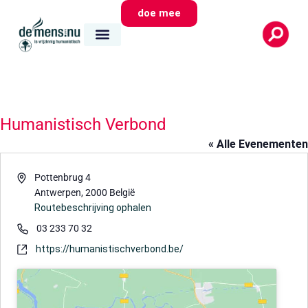
doe mee
Humanistisch Verbond
« Alle Evenementen
Adres
Pottenbrug 4
Antwerpen
,
2000
België
Routebeschrijving ophalen
Telefoon
03 233 70 32
Website
https://humanistischverbond.be/