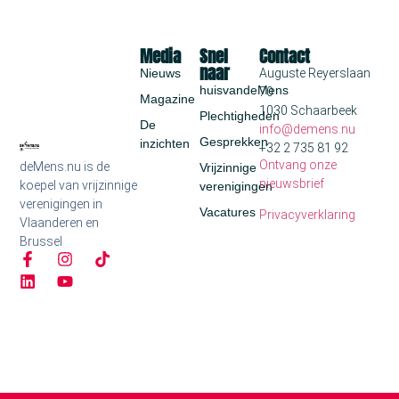
Media
Snel
Contact
naar
Nieuws
Auguste Reyerslaan
huisvandeMens
70
Magazine
1030 Schaarbeek
Plechtigheden
De
info@demens.nu
Gesprekken
inzichten
+32 2 735 81 92
Ontvang onze
deMens.nu is de
Vrijzinnige
nieuwsbrief
koepel van vrijzinnige
verenigingen
verenigingen in
Vacatures
Privacyverklaring
Vlaanderen en
Brussel