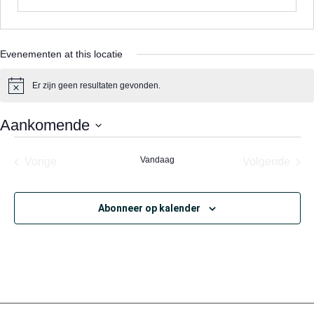
Evenementen at this locatie
Er zijn geen resultaten gevonden.
Bericht
Aankomende
Selecteer
een
Evenementen
Vandaag
Eve
Vorige
Volgende
datum.
Abonneer op kalender