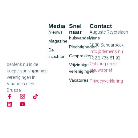
Media
Snel
Contact
naar
Nieuws
Auguste Reyerslaan
huisvandeMens
70
Magazine
1030 Schaarbeek
Plechtigheden
De
info@demens.nu
Gesprekken
inzichten
+32 2 735 81 92
Ontvang onze
deMens.nu is de
Vrijzinnige
nieuwsbrief
koepel van vrijzinnige
verenigingen
verenigingen in
Vacatures
Privacyverklaring
Vlaanderen en
Brussel