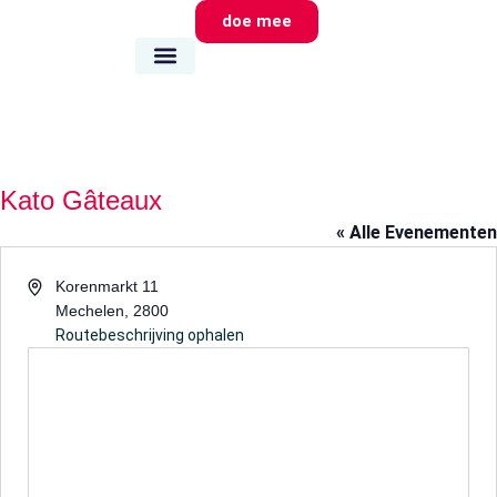
doe mee
wie we zijn
wat we doen
waar we zijn
Kato Gâteaux
« Alle Evenementen
Adres
Korenmarkt 11
Mechelen
,
2800
Routebeschrijving ophalen