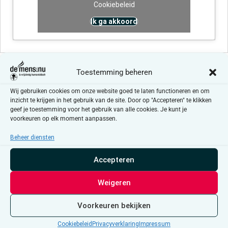
Cookiebeleid
Ik ga akkoord
Evenementen at this locatie
Toestemming beheren
Wij gebruiken cookies om onze website goed te laten functioneren en om
Er zijn geen resultaten gevonden.
Bericht
inzicht te krijgen in het gebruik van de site. Door op "Accepteren" te klikken
geef je toestemming voor het gebruik van alle cookies. Je kunt je
voorkeuren op elk moment aanpassen.
Aankomende
Selecteer
Beheer diensten
een
Evenementen
Even
Vorige
Vandaag
Volgende
datum.
Accepteren
Weigeren
Abonneer op kalender
Voorkeuren bekijken
Cookiebeleid
Privacyverklaring
Impressum