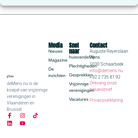
Media
Snel
Contact
naar
Nieuws
Auguste Reyerslaan
huisvandeMens
70
Magazine
1030 Schaarbeek
Plechtigheden
De
info@demens.nu
Gesprekken
inzichten
+32 2 735 81 92
Ontvang onze
deMens.nu is de
Vrijzinnige
nieuwsbrief
koepel van vrijzinnige
verenigingen
verenigingen in
Vacatures
Privacyverklaring
Vlaanderen en
Brussel