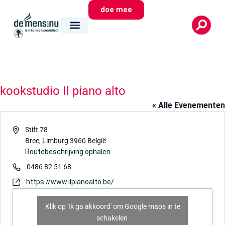
doe mee
kookstudio Il piano alto
« Alle Evenementen
Adres
Stift 78
Bree
,
Limburg
3960
België
Routebeschrijving ophalen
Telefoon
0486 82 51 68
Website
https://www.ilpianoalto.be/
Klik op 'Ik ga akkoord' om Google maps in te
schakelen