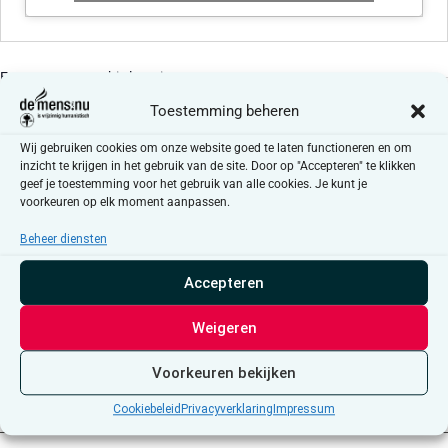
Evenementen at this locatie
Toestemming beheren
Er zijn geen resultaten gevonden.
Bericht
Wij gebruiken cookies om onze website goed te laten functioneren en om
inzicht te krijgen in het gebruik van de site. Door op "Accepteren" te klikken
Aankomende
geef je toestemming voor het gebruik van alle cookies. Je kunt je
Selecteer
voorkeuren op elk moment aanpassen.
een
Evenementen
Even
Vorige
Vandaag
Volgende
datum.
Beheer diensten
Accepteren
Abonneer op kalender
Weigeren
Voorkeuren bekijken
Cookiebeleid
Privacyverklaring
Impressum