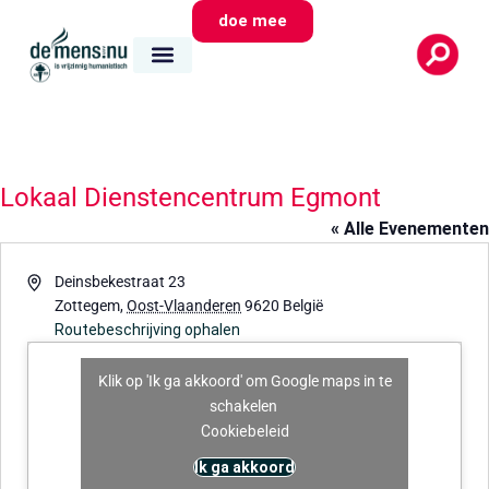
doe mee
Lokaal Dienstencentrum Egmont
« Alle Evenementen
Adres
Deinsbekestraat 23
Zottegem
,
Oost-Vlaanderen
9620
België
Routebeschrijving ophalen
Klik op 'Ik ga akkoord' om Google maps in te
schakelen
Cookiebeleid
Ik ga akkoord