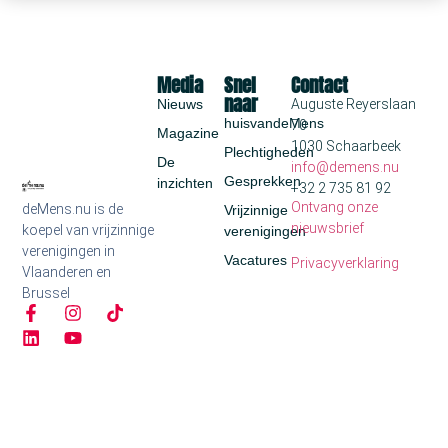
Media
Snel
Contact
naar
Nieuws
Auguste Reyerslaan
huisvandeMens
70
Magazine
1030 Schaarbeek
Plechtigheden
De
info@demens.nu
Gesprekken
inzichten
+32 2 735 81 92
Ontvang onze
deMens.nu is de
Vrijzinnige
nieuwsbrief
koepel van vrijzinnige
verenigingen
verenigingen in
Vacatures
Privacyverklaring
Vlaanderen en
Brussel