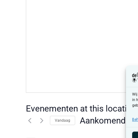
Wij
in 
geb
Evenementen at this locatie
Aankomende
Beh
Vandaag
Selecteer
een