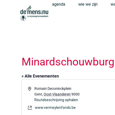
agenda
wie we zijn
wa
Minardschouwburg
« Alle Evenementen
Adres
Romain Deconinckplein
Gent
,
Oost-Vlaanderen
9000
Routebeschrijving ophalen
Website
www.vermeylenfonds.be