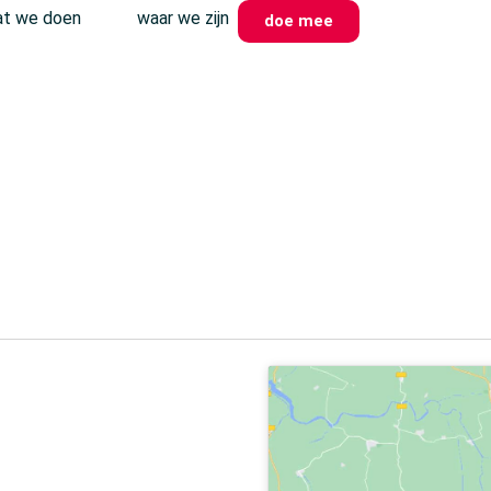
t we doen
waar we zijn
doe mee