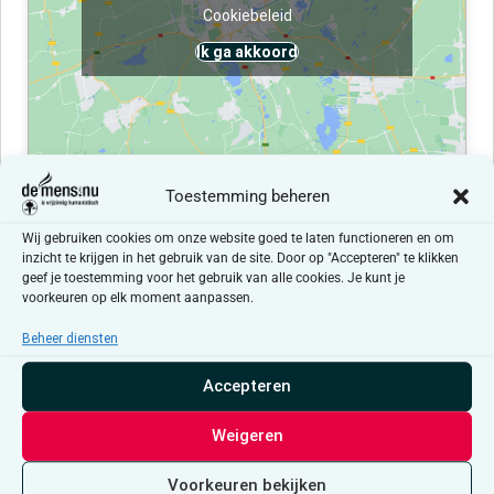
Cookiebeleid
Ik ga akkoord
Toestemming beheren
Evenementen at this locatie
Wij gebruiken cookies om onze website goed te laten functioneren en om
inzicht te krijgen in het gebruik van de site. Door op "Accepteren" te klikken
geef je toestemming voor het gebruik van alle cookies. Je kunt je
Er zijn geen resultaten gevonden.
Bericht
voorkeuren op elk moment aanpassen.
Beheer diensten
Aankomende
Selecteer
Accepteren
een
Evenementen
Even
Vorige
Vandaag
Volgende
datum.
Weigeren
Abonneer op kalender
Voorkeuren bekijken