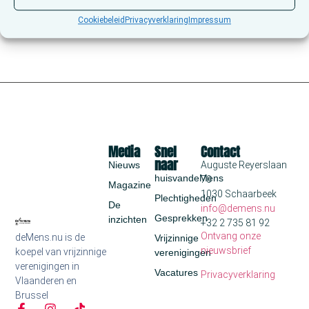
Cookiebeleid
Privacyverklaring
Impressum
Media
Snel
Contact
naar
Nieuws
Auguste Reyerslaan
huisvandeMens
70
Magazine
1030 Schaarbeek
Plechtigheden
De
info@demens.nu
Gesprekken
inzichten
+32 2 735 81 92
Ontvang onze
deMens.nu is de
Vrijzinnige
nieuwsbrief
koepel van vrijzinnige
verenigingen
verenigingen in
Vacatures
Privacyverklaring
Vlaanderen en
Brussel