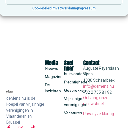
Cookiebeleid
Privacyverklaring
Impressum
Media
Snel
Contact
naar
Nieuws
Auguste Reyerslaan
huisvandeMens
70
Magazine
1030 Schaarbeek
Plechtigheden
De
info@demens.nu
Gesprekken
inzichten
+32 2 735 81 92
Ontvang onze
deMens.nu is de
Vrijzinnige
nieuwsbrief
koepel van vrijzinnige
verenigingen
verenigingen in
Vacatures
Privacyverklaring
Vlaanderen en
Brussel