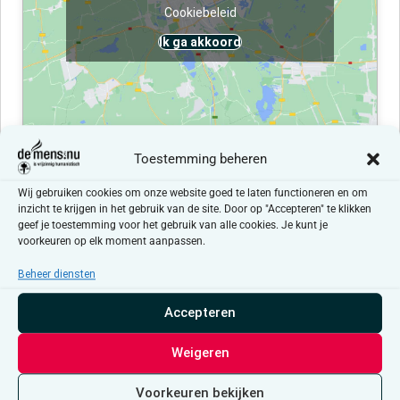
Cookiebeleid
Ik ga akkoord
Toestemming beheren
Evenementen at this locatie
Wij gebruiken cookies om onze website goed te laten functioneren en om
inzicht te krijgen in het gebruik van de site. Door op "Accepteren" te klikken
geef je toestemming voor het gebruik van alle cookies. Je kunt je
Er zijn geen resultaten gevonden.
Bericht
voorkeuren op elk moment aanpassen.
Beheer diensten
Aankomende
Selecteer
Accepteren
een
Evenementen
Even
Vorige
Vandaag
Volgende
datum.
Weigeren
Abonneer op kalender
Voorkeuren bekijken