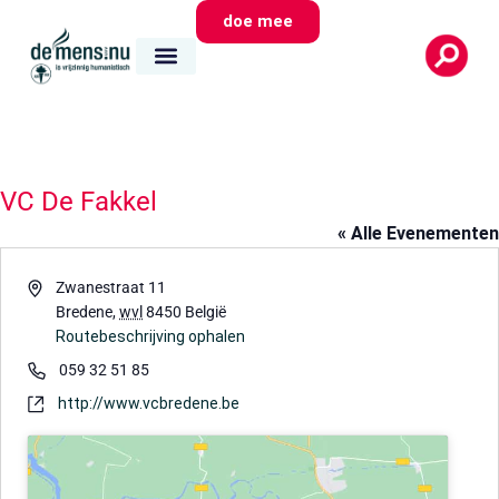
doe mee
VC De Fakkel
« Alle Evenementen
Adres
Zwanestraat 11
Bredene
,
wvl
8450
België
Routebeschrijving ophalen
Telefoon
059 32 51 85
Website
http://www.vcbredene.be