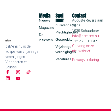
Media
Snel
Contact
naar
Nieuws
Auguste Reyerslaan
huisvandeMens
70
Magazine
1030 Schaarbeek
Plechtigheden
De
info@demens.nu
Gesprekken
inzichten
+32 2 735 81 92
Ontvang onze
deMens.nu is de
Vrijzinnige
nieuwsbrief
koepel van vrijzinnige
verenigingen
verenigingen in
Vacatures
Privacyverklaring
Vlaanderen en
Brussel