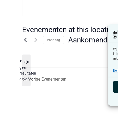
Evenementen at this locatie
Aankomende
Vandaag
Selecteer
Wij
een
in 
datum.
geb
Er zijn
geen
Beh
Bericht
resultaten
Vorige
Evenementen
gevonden.