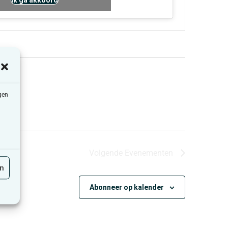
Ik ga akkoord
gen
Volgende
Evenementen
en
Abonneer op kalender