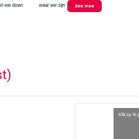
t we doen
waar we zijn
doe mee
st)
Klik op 'I