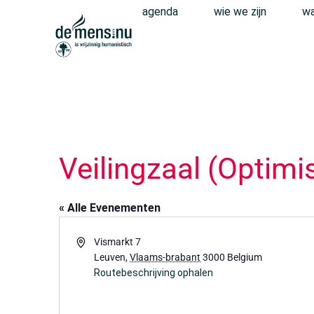
agenda
wie we zijn
wa
Veilingzaal (Optimi
« Alle Evenementen
Adres
Vismarkt 7
Leuven
,
Vlaams-brabant
3000
Belgium
Routebeschrijving ophalen