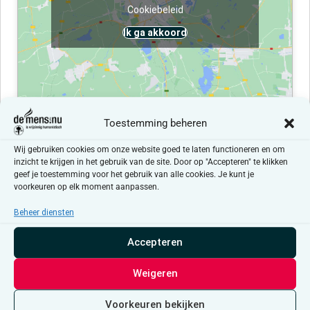
Cookiebeleid
Ik ga akkoord
Toestemming beheren
Evenementen at this locatie
Wij gebruiken cookies om onze website goed te laten functioneren en om
inzicht te krijgen in het gebruik van de site. Door op "Accepteren" te klikken
geef je toestemming voor het gebruik van alle cookies. Je kunt je
Er zijn geen resultaten gevonden.
Bericht
voorkeuren op elk moment aanpassen.
Beheer diensten
Aankomende
Selecteer
Accepteren
een
Evenementen
Even
Vorige
Vandaag
Volgende
datum.
Weigeren
Abonneer op kalender
Voorkeuren bekijken