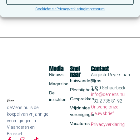
Cookiebeleid
Privacyverklaring
Impressum
Media
Snel
Contact
naar
Nieuws
Auguste Reyerslaan
huisvandeMens
70
Magazine
1030 Schaarbeek
Plechtigheden
De
info@demens.nu
Gesprekken
inzichten
+32 2 735 81 92
Ontvang onze
deMens.nu is de
Vrijzinnige
nieuwsbrief
koepel van vrijzinnige
verenigingen
verenigingen in
Vacatures
Privacyverklaring
Vlaanderen en
Brussel