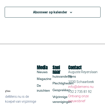
Abonneer op kalender
Media
Snel
Contact
naar
Nieuws
Auguste Reyerslaan
huisvandeMens
70
Magazine
1030 Schaarbeek
Plechtigheden
De
info@demens.nu
Gesprekken
inzichten
+32 2 735 81 92
Ontvang onze
deMens.nu is de
Vrijzinnige
nieuwsbrief
koepel van vrijzinnige
verenigingen