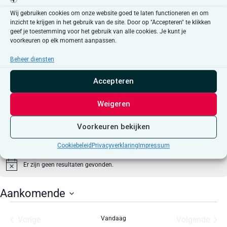
Wij gebruiken cookies om onze website goed te laten functioneren en om
Klik op 'Ik ga akkoord' om Google maps in te
inzicht te krijgen in het gebruik van de site. Door op "Accepteren" te klikken
schakelen
geef je toestemming voor het gebruik van alle cookies. Je kunt je
voorkeuren op elk moment aanpassen.
Cookiebeleid
Ik ga akkoord
Beheer diensten
Accepteren
Weigeren
Voorkeuren bekijken
Evenementen at this locatie
Cookiebeleid
Privacyverklaring
Impressum
Er zijn geen resultaten gevonden.
Bericht
Aankomende
Selecteer
een
Evenementen
Even
Vorige
Vandaag
Volgende
datum.