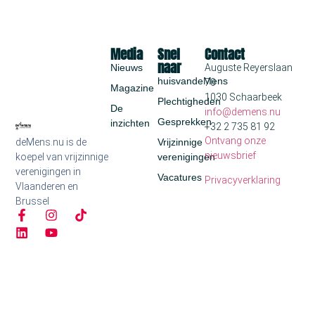
Media
Snel
Contact
naar
Nieuws
Auguste Reyerslaan
huisvandeMens
70
Magazine
1030 Schaarbeek
Plechtigheden
De
info@demens.nu
Gesprekken
inzichten
+32 2 735 81 92
Ontvang onze
deMens.nu is de
Vrijzinnige
nieuwsbrief
koepel van vrijzinnige
verenigingen
verenigingen in
Vacatures
Privacyverklaring
Vlaanderen en
Brussel