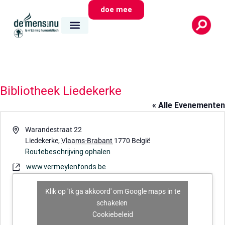
doe mee
Bibliotheek Liedekerke
« Alle Evenementen
Adres
Warandestraat 22
Liedekerke
,
Vlaams-Brabant
1770
België
Routebeschrijving ophalen
Website
www.vermeylenfonds.be
Klik op 'Ik ga akkoord' om Google maps in te
schakelen
Cookiebeleid