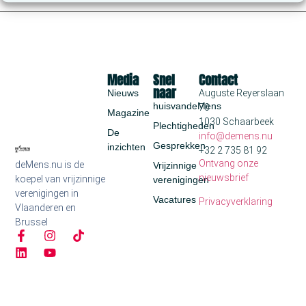
Media
Snel
Contact
naar
Nieuws
Auguste Reyerslaan
huisvandeMens
70
Magazine
1030 Schaarbeek
Plechtigheden
De
info@demens.nu
Gesprekken
inzichten
+32 2 735 81 92
Ontvang onze
deMens.nu is de
Vrijzinnige
nieuwsbrief
koepel van vrijzinnige
verenigingen
verenigingen in
Vacatures
Privacyverklaring
Vlaanderen en
Brussel