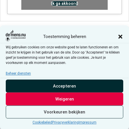
Ik ga akkoord
Evenementen at this locatie
Toestemming beheren
Er zijn geen resultaten gevonden.
Bericht
Wij gebruiken cookies om onze website goed te laten functioneren en om
inzicht te krijgen in het gebruik van de site. Door op "Accepteren" te klikken
geef je toestemming voor het gebruik van alle cookies. Je kunt je
Aankomende
voorkeuren op elk moment aanpassen.
Selecteer
een
Beheer diensten
Evenementen
Even
Vorige
Vandaag
Volgende
datum.
Accepteren
Abonneer op kalender
Weigeren
Voorkeuren bekijken
Cookiebeleid
Privacyverklaring
Impressum